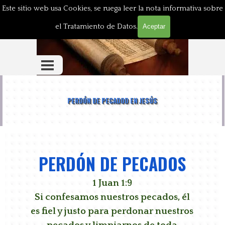
LA BIBLIA ENSEÑA
Vaya al Contenido
Este sitio web usa Cookies, se ruega leer la nota informativa sobre
el Tratamiento de Datos.
Aceptar
Saltar menú
PERDÓN DE PECADOD EN JESÚS
PERDÓN DE PECADOS
1 Juan 1:9
Si confesamos nuestros pecados, él
es fiel y justo para perdonar nuestros